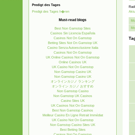
Predigt des Tages
Rad
Predigt des Tages h�ren
Aktu
Must-read blogs
Mo
Mo
Best Non Gamstop Sites
Casinos Sin Licencia Española
Ta
Casinos Not On Gamstop
Betting Sites Not On Gamstop UK
Casino Senza Autoesclusione Italia
Casinos Not On Gamstop
UK Online Casinos Not On Gamstop
Online Casinos UK
UK Casino Not On Gamstop
Non Gamstop Casino UK
Non Gamstop Casino UK
オンラインカジノ ランキング
オンライン カジノ おすすめ
Non Gamstop Casino
Non Gamstop UK Casinos
Casino Sites UK
UK Casinos Not On Gamstop
Best Non Gamstop Casinos
Meilleur Casino En Ligne Retrait Immédiat
UK Casino Not On Gamstop
Non Gamstop Casino Sites UK
Best Betting Sites
Casinos Not On Gamstop