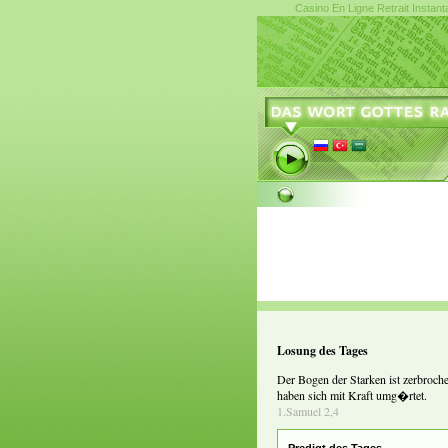
Casino En Ligne Retrait Instant
Losung des Tages
Der Bogen der Starken ist zerbroch
haben sich mit Kraft umg�rtet.
1.Samuel 2,4