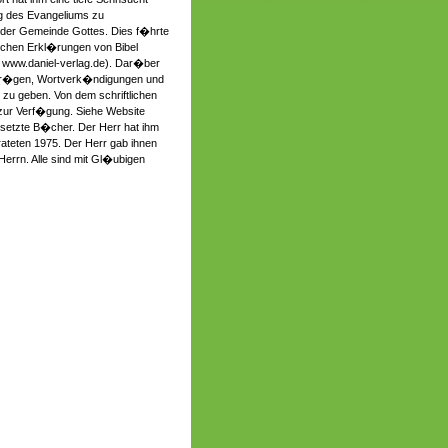
g des Evangeliums zu
 der Gemeinde Gottes. Dies f�hrte
lichen Erkl�rungen von Bibel
 www.daniel-verlag.de). Dar�ber
ortr�gen, Wortverk�ndigungen und
 zu geben. Von dem schriftlichen
 zur Verf�gung. Siehe Website
etzte B�cher. Der Herr hat ihm
irateten 1975. Der Herr gab ihnen
Herrn. Alle sind mit Gl�ubigen