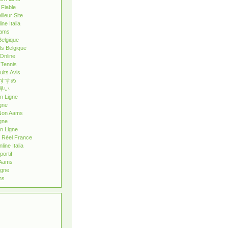
 Fiable
lleur Site
ne Italia
Aams
 Belgique
fs Belgique
 Online
f Tennis
its Avis
おすすめ
早い
n Ligne
gne
o Non Aams
gne
n Ligne
t Réel France
line Italia
portif
 Aams
igne
ms