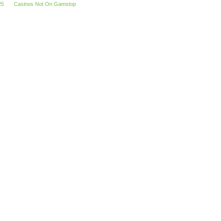
25
Casinos Not On Gamstop