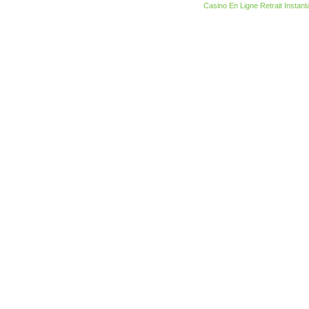
Casino En Ligne Retrait Instant