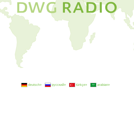
deutsch»
русский»
türkçe»
arabian»