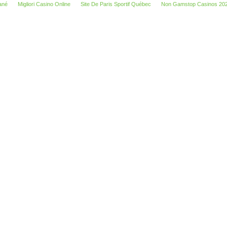
ané
Migliori Casino Online
Site De Paris Sportif Québec
Non Gamstop Casinos 20