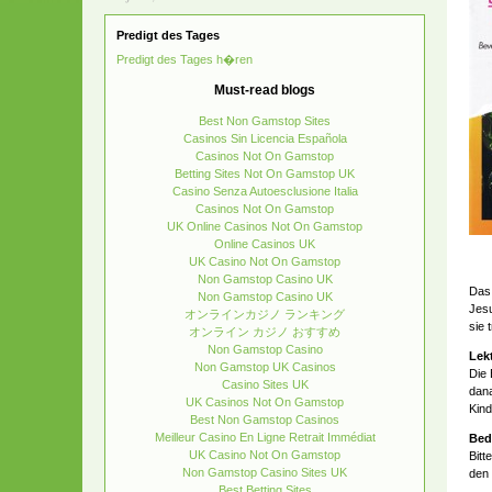
Predigt des Tages
Predigt des Tages h�ren
Must-read blogs
Best Non Gamstop Sites
Casinos Sin Licencia Española
Casinos Not On Gamstop
Betting Sites Not On Gamstop UK
Casino Senza Autoesclusione Italia
Casinos Not On Gamstop
UK Online Casinos Not On Gamstop
Online Casinos UK
UK Casino Not On Gamstop
Non Gamstop Casino UK
Das 
Non Gamstop Casino UK
Jesu
オンラインカジノ ランキング
sie tr
オンライン カジノ おすすめ
Non Gamstop Casino
Lek
Non Gamstop UK Casinos
Die 
Casino Sites UK
dan
UK Casinos Not On Gamstop
Kind
Best Non Gamstop Casinos
Meilleur Casino En Ligne Retrait Immédiat
Bed
UK Casino Not On Gamstop
Bitt
Non Gamstop Casino Sites UK
den 
Best Betting Sites