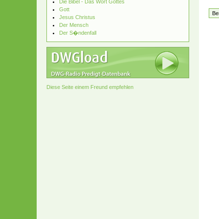
Die Bibel - Das Wort Gottes
Gott
Jesus Christus
Der Mensch
Der S�ndenfall
Diese Seite einem Freund empfehlen