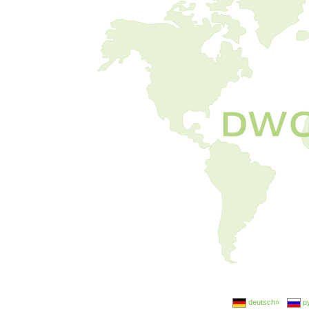
deutsch»
ру