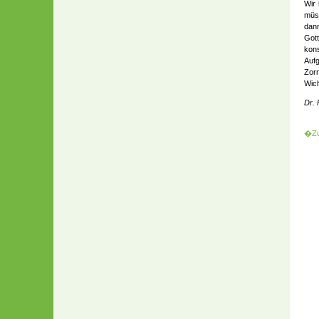
Wir
müss
dan
Got
kon
Aufg
Zorn
Wich
Dr. 
�Z