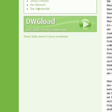
Jesus Christus
Wir
Der Mensch
Mas
Der S�ndenfall
Men
Sünd
bes
Wort
Ich 
der 
Jude
Diese Seite einem Freund empfehlen
jube
Gott
voll
Schö
Ges
Umst
rech
Welt
schr
der 
Wenn
den
werd
die 
wir 
nich
Gol
drei