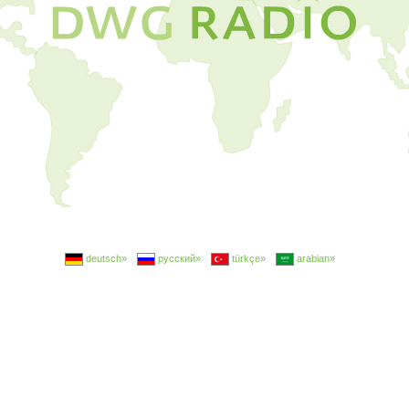
deutsch»
русский»
türkçe»
arabian»