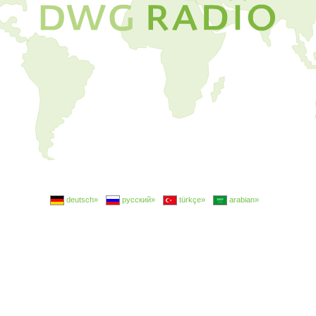
deutsch»
русский»
türkçe»
arabian»